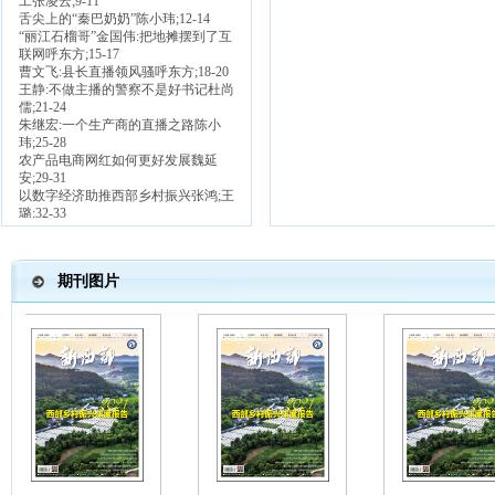
工张凌云;9-11
舌尖上的
“秦巴奶奶”陈小玮;12-14
“丽江石榴哥”金国伟:把地摊摆到了互
联网呼东方;15-17
曹文飞:县长直播领风骚呼东方
;18-20
王静:不做主播的警察不是好书记杜尚
儒
;21-24
朱继宏:一个生产商的直播之路陈小
玮
;25-28
农产品电商网红如何更好发展魏延
安
;29-31
以数字经济助推西部乡村振兴张鸿
;王
璐;32-33
理论探讨
刍议社会组织参与社会治理李荣
华
;34-36
期刊图片
精准教育：农村留守儿童教育扶贫路
径与对策黄婷
;陈茜霖;37-38+42
浅论西安疫情防控歼灭战中的下沉精
神丁锐中
;39
党史学习教育
新民主主义革命时期中共在广西的宣
传与调查研究陈伟扬
;40-42
乡村振兴
乡村人才振兴的重要性与培育路径李
玮
;43-45
乡村振兴战略视域下文旅融合的发展
路径探析
——以陕西实践为例赵一