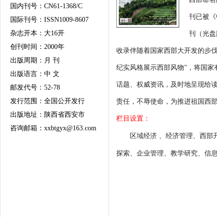
国内刊号
：
CN
61
-1
368
/
C
刊已被《
国际刊号
：
ISSN
1009-8607
杂志开本：
大
16开
刊（光盘
创刊时间
：
200
0年
收录伴随着国家西部大开发的步伐
出版周期：
月 刊
纪实风格展示西部风物”，将国家
出版语言
：
中 文
话题、权威资讯，及时地呈现给
邮发代号
：
52-78
发行范围
：
全国公开发行
责任，不辱使命，为推进祖国西
出版地址
：
陕西省西安
市
栏目设置：
咨询邮箱
：
xxbtgyx
@163.com
区域经济
、经济管理、西部
探索、企业管理、教学研究、信