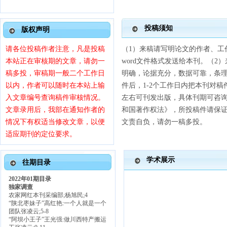
投稿须知
版权声明
请各位投稿作者注意，凡是投稿
（1）来稿请写明论文的作者、工作
本站正在审核期的文章，请勿一
word文件格式发送给本刊。（
稿多投，审稿期一般二个工作日
明确，论据充分，数据可靠，条理
以内，作者可以随时在本站上输
件后，1-2个工作日内把本刊对
入文章编号查询稿件审核情况。
左右可刊发出版，具体刊期可咨询
文章录用后，我部在通知作者的
和国著作权法》，所投稿件请保
情况下有权适当修改文章，以便
文责自负，请勿一稿多投。
适应期刊的定位要求。
学术展示
往期目录
2022年01期目录
独家调查
农家网红本刊采编部
;杨旭民;4
“陕北枣妹子”高红艳:一个人就是一个
团队张凌云;5-8
“阿坝小王子”王光强:做川西特产搬运