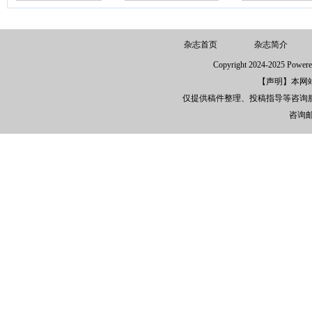
诺;46-48+54
乡村振兴的新模式
——网红经济和乡
村发展战略联合的一些思考刘曾
韬;49-51
杂志首页
杂志简介
Copyright 2024-2025 
【声明】本网
仅提供稿件整理、投稿指导等咨询
咨询邮箱