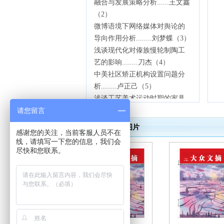
融合与发展策略分析
......
王文鑫
（
2）
微博语境下网络媒体对舆论的
导向作用分析
........
刘梦蝶（
3）
浅谈现代化对傣族慢轮制陶工
艺的影响
........
刀杰（
4）
中美社区矫正机构设置问题分
析
........
卢正己（
5）
浅谈工艺美术运动时期的家具
请您留言
设计
........
马泽雨（
6）
论数字时代县级公共图书馆创
期刊图片
感谢您的关注，当前客服人员不在
新发展的几点思考
.........
阿纳尔
线，请填写一下您的信息，我们会
古丽
·加拉勒拜（7）
尽快和您联系。
肖邦《升
c小调夜曲》的音乐内
涵与演奏技术分析 黄昕桐
（8）
深基坑工程自动化监测技术分
析
刘奂遐（9）