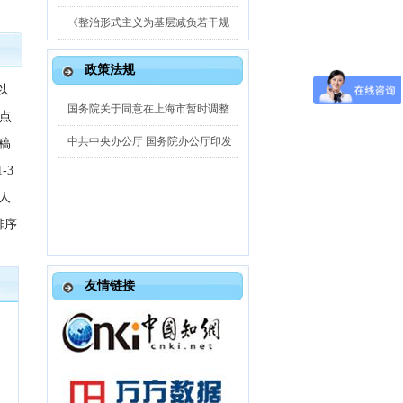
《整治形式主义为基层减负若干规
政策法规
以
国务院关于同意在上海市暂时调整
点
2026-05
中共中央办公厅 国务院办公厅印发
稿
-3
2026-05
人
排序
友情链接