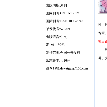
出版周期
:周
刊
国内刊号
:CN 61-1381/C
国际刊号
:ISSN 1009-8747
性、
邮发代号
:52-209
专家
出版语言
:中文
栏目
定
价：
30元
发行范围
:全国公开发行
养、
杂志开本
:
大
16开
咨询邮箱
:
dzwz
tgyx@163.com