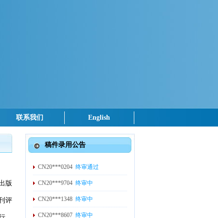
联系我们
English
稿件录用公告
CN20***0204
终审通过
CN20***9704
终审中
出版
CN20***1348
终审中
刊评
CN20***8607
终审中
发行，
CN20***9059
终审中