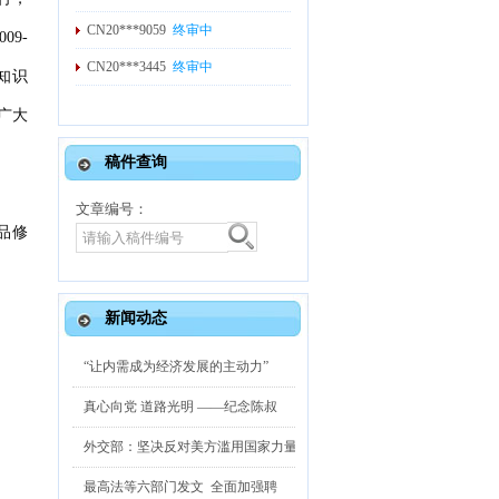
CN20***3445
终审中
09-
CN20***6266
终审通过
融知识
CN20***3746
终审通过
广大
CN20***0533
终审通过
稿件查询
CN20***7313
终审通过
文章编号：
品修
新闻动态
“让内需成为经济发展的主动力”
真心向党 道路光明 ——纪念陈叔
外交部：坚决反对美方滥用国家力量
最高法等六部门发文 全面加强聘