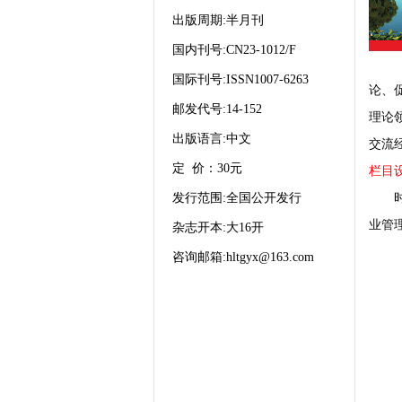
出版周期
:
半月
刊
国内刊号
:CN23-1012/F
国际刊号
:ISSN1007-6263
论、
邮发代号
:14-152
理论
出版语言
:中文
交流
定
价：
30元
栏目
发行范围
:全国公开发行
业管
杂志开本
:
大
16开
咨询邮箱
:
hl
tgyx@163.com