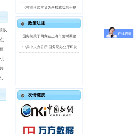
《整治形式主义为基层减负若干规
政策法规
须以
国务院关于同意在上海市暂时调整
点
2026-05
中共中央办公厅 国务院办公厅印发
稿
2026-05
个月
共
议、
友情链接