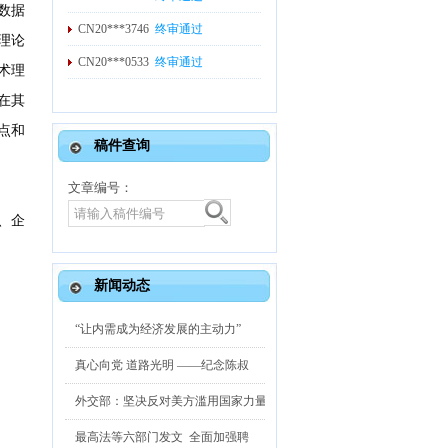
方数据
CN20***3746
终审通过
理论
CN20***0533
终审通过
术理
CN20***7313
终审通过
在其
CN20***0204
终审通过
点和
稿件查询
CN20***9704
终审中
文章编号：
CN20***1348
终审中
、企
新闻动态
“让内需成为经济发展的主动力”
真心向党 道路光明 ——纪念陈叔
外交部：坚决反对美方滥用国家力量
最高法等六部门发文 全面加强聘