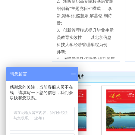
2、
浅析高职高专院校基层党组
织创新
“主题党日+”模式......李
新;臧学丽;赵慧娟;解蕙铭;刘诗
音;
3、
创新管理模式提升毕业生党
员教育实效性
——以北京信息
科技大学经济管理学院为例......
孙靳;
4、
加强党员队伍建设
提升基层
党员素质.......王浩;
请您留言
5、
不断加强干部作风建设
激励
期刊图片
干部勇于担当作为——以兵团
感谢您的关注，当前客服人员不在
第四师可克达拉市为例......吴雪
线，请填写一下您的信息，我们会
薇;
尽快和您联系。
6、
县供电公司党建工作和安全
生产的联动
......达娃卓玛;