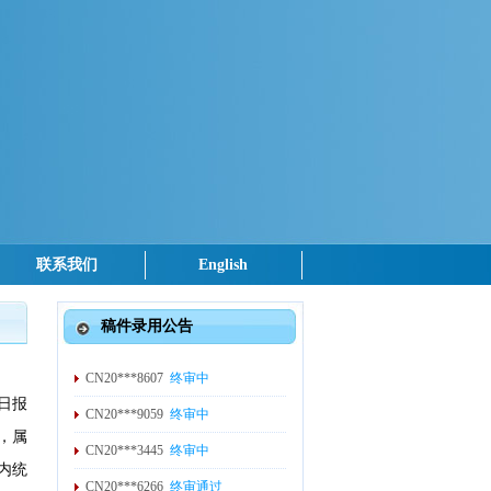
联系我们
English
稿件录用公告
CN20***8607
终审中
日报
CN20***9059
终审中
，属
CN20***3445
终审中
国内统
CN20***6266
终审通过