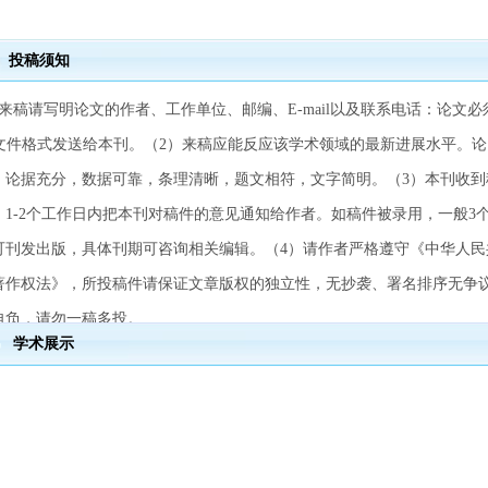
投稿须知
）来稿请写明论文的作者、工作单位、邮编、E-mail以及联系电话：论文必
rd文件格式发送给本刊。（2）来稿应能反应该学术领域的最新进展水平。论
，论据充分，数据可靠，条理清晰，题文相符，文字简明。（3）本刊收到
，1-2个工作日内把本刊对稿件的意见通知给作者。如稿件被录用，一般3
可刊发出版，具体刊期可咨询相关编辑。（4）请作者严格遵守《中华人民
著作权法》，所投稿件请保证文章版权的独立性，无抄袭、署名排序无争
自负，请勿一稿多投。
学术展示