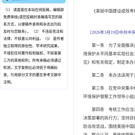
（1） 请直接在本站在线投稿，编辑部
《美丽中国建设成效考
免费审核(请您投稿时准确填写您的联
系方式，以便稿件录用和杂志出刊后
及时与您联系) 。 （2） 不违反宪法和
（2026年3月19日中共
法律，不损害公共利益。（3） 是作者
第一条 为了全面推进
独立取得的原创性、学术研究成果，
不侵犯任何著作权和版权，不损害第
境保护水平同基本实现社会
三方的其他权利；所有来稿必须通过
见》和有关规定，制定本办
检测，文字复制比必须低于用稿标
准，引用部分文字的要在参考文献中
第二条 本办法适用于
注明。
第三条 在党中央集中
环境保护督察工作领导小组
第四条 考核工作应当
决策部署的执行力；坚持目
防治攻坚战，围绕美丽中国
法、群众认可，严格依照有