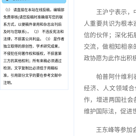
（1） 请直接在本站在线投稿，编辑部
王沪宁表示，中
免费审核(请您投稿时准确填写您的联
人重要共识为根本
系方式，以便稿件录用和杂志出刊后
及时与您联系) 。 （2） 不违反宪法和
信的伙伴；深化拓
法律，不损害公共利益。（3） 是作者
交流，做相知相亲
独立取得的原创性、学术研究成果，
不侵犯任何著作权和版权，不损害第
政协愿为此作出积
三方的其他权利；所有来稿必须通过
检测，文字复制比必须低于用稿标
准，引用部分文字的要在参考文献中
帕普阿什维利表示
注明。
经济、人文领域合
作，增进两国社会
维护国际法，促进
王东峰等参加会